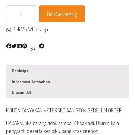
Kuantitas
Beli Sekarang
Kain
Batik
Beli Via Whatsapp
Cap
Katun
Belek
Cirebon
Mega
Deskripsi
Mendung
Informasi Tambahan
Ulasan (0)
MOHON TANYAKAN KETERSEDIAAN STOK SEBELUM ORDER!
GARANSI, jika barang tidak sampai / tidak asli. Dikirim kain
pengganti beserta keripik udang khas cirebon