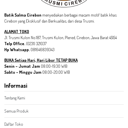
Batik Salma Cirebon
menyediakan berbagai macam motif batik khas
Cirebon yang Eksklusif dan Berkualitas, dari desa Trusmi.
ALAMAT TOKO
Jl. Trusmi Kulon No.187, Trusmi Kulon, Plered, Cirebon, Jawa Barat 45154
Telp Office.
(0231) 321037
Hp Whatsapp.
081646839343
BUKA Setiap Hari, Hari Libur TETAP BUKA
Senin – Jumat Jam
08.00-19.30 WIB
Sabtu – Minggu Jam
08.00-20.00 WIB
Informasi
Tentang Kami
Semua Produk
Daftar Toko