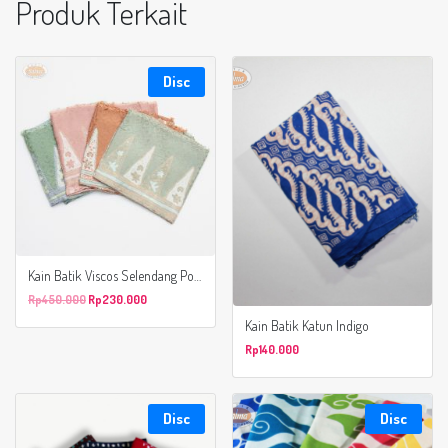
Produk Terkait
Disc
Kain Batik Viscos Selendang Podang Motif Kawung Kombinasi Abstrak
Rp
450.000
Rp
230.000
Kain Batik Katun Indigo
Rp
140.000
Disc
Disc