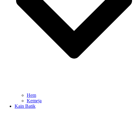
Hem
Kemeja
Kain Batik