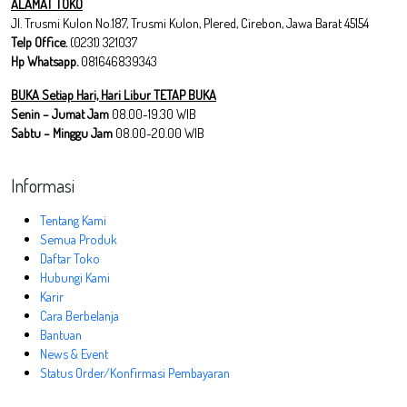
ALAMAT TOKO
Jl. Trusmi Kulon No.187, Trusmi Kulon, Plered, Cirebon, Jawa Barat 45154
Telp Office.
(0231) 321037
Hp Whatsapp.
081646839343
BUKA Setiap Hari, Hari Libur TETAP BUKA
Senin – Jumat Jam
08.00-19.30 WIB
Sabtu – Minggu Jam
08.00-20.00 WIB
Informasi
Tentang Kami
Semua Produk
Daftar Toko
Hubungi Kami
Karir
Cara Berbelanja
Bantuan
News & Event
Status Order/Konfirmasi Pembayaran