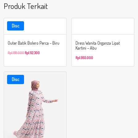
Produk Terkait
Disc
Outer Batik Bolero Perca – Biru
Dress Wanita Organza Lipat
Kartini – Abu
Rp
1.188.000
Rp
1.112.300
Rp
1.995.000
Disc